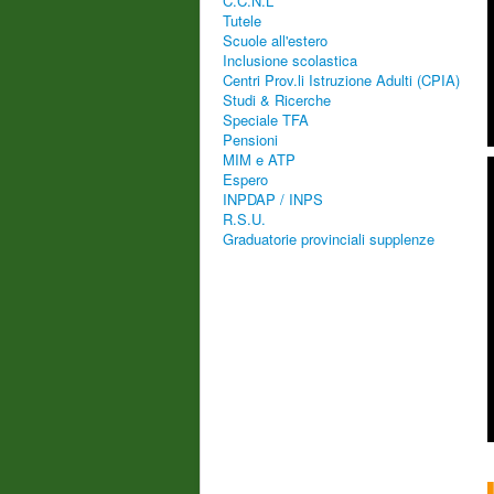
C.C.N.L
Tutele
Scuole all'estero
Inclusione scolastica
Centri Prov.li Istruzione Adulti (CPIA)
Studi & Ricerche
Speciale TFA
Pensioni
MIM e ATP
Espero
INPDAP / INPS
R.S.U.
Graduatorie provinciali supplenze