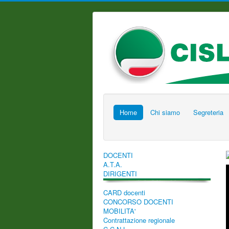
Home
Chi siamo
Segreteria
DOCENTI
A.T.A.
DIRIGENTI
CARD docenti
CONCORSO DOCENTI
MOBILITA'
Contrattazione regionale