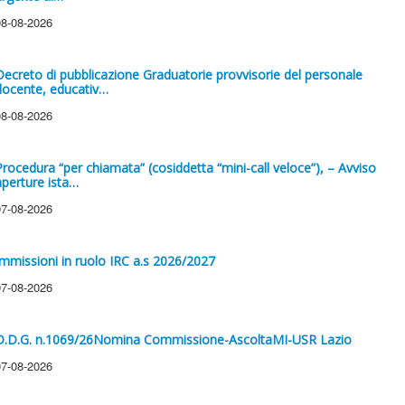
08-08-2026
Decreto di pubblicazione Graduatorie provvisorie del personale
docente, educativ…
08-08-2026
Procedura “per chiamata” (cosiddetta “mini-call veloce”), – Avviso
aperture ista…
07-08-2026
Immissioni in ruolo IRC a.s 2026/2027
07-08-2026
D.D.G. n.1069/26Nomina Commissione-AscoltaMI-USR Lazio
07-08-2026