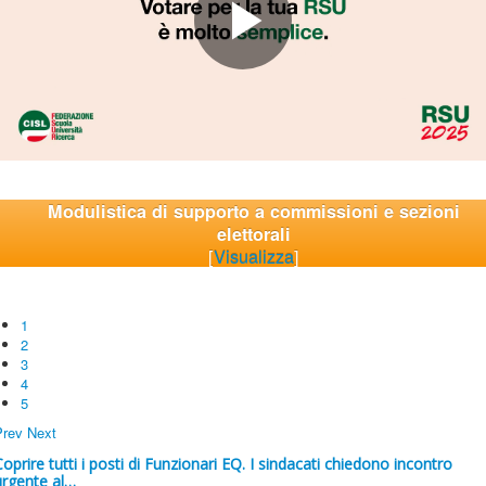
Modulistica di supporto a commissioni e sezioni
elettorali
[
Visualizza
]
1
2
3
4
5
Prev
Next
Coprire tutti i posti di Funzionari EQ. I sindacati chiedono incontro
urgente al…