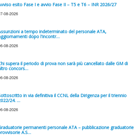
Avviso esito Fase I e avvio Fase II – T5 e T6 – INR 2026/27
07-08-2026
Assunzioni a tempo indeterminato del personale ATA,
aggiornamenti dopo l'incontr…
06-08-2026
Chi supera il periodo di prova non sarà più cancellato dalle GM di
altro concors…
06-08-2026
ottoscritto in via definitiva il CCNL della Dirigenza per il triennio
2022/24. …
06-08-2026
Graduatorie permanenti personale ATA – pubblicazione graduatorie
provvisorie A.S…