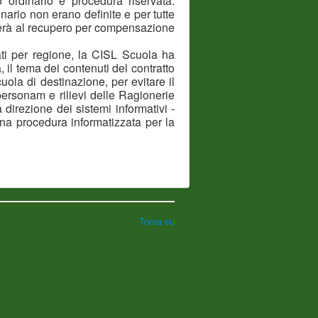
o ordinario e procedura riservata.
nario non erano definite e per tutte
ederà al recupero per compensazione
ati per regione, la CISL Scuola ha
, il tema dei contenuti del contratto
uola di destinazione, per evitare il
personam e rilievi delle Ragionerie
 direzione dei sistemi informativi -
una procedura informatizzata per la
Torna su