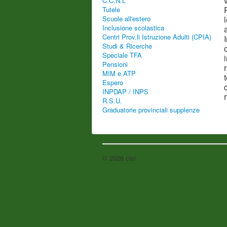
C.C.N.L
Tutele
Scuole all'estero
Inclusione scolastica
Centri Prov.li Istruzione Adulti (CPIA)
Studi & Ricerche
Speciale TFA
Pensioni
MIM e ATP
Espero
INPDAP / INPS
R.S.U.
Graduatorie provinciali supplenze
© 2026 cisl