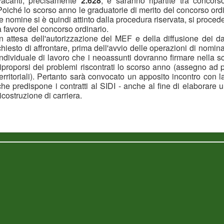
vacanti, precisamente
2.628
, e saranno ripartite tra concors
Poiché lo scorso anno le graduatorie di merito del concorso ordi
le nomine si è quindi attinto dalla procedura riservata, si proc
a favore del concorso ordinario.
In attesa dell'autorizzazione del MEF e della diffusione dei d
chiesto di affrontare, prima dell'avvio delle operazioni di nomina
individuale di lavoro che i neoassunti dovranno firmare nella sc
riproporsi dei problemi riscontrati lo scorso anno (assegno ad 
territoriali). Pertanto sarà convocato un apposito incontro con la
che predispone i contratti al SIDI - anche al fine di elaborare 
ricostruzione di carriera.