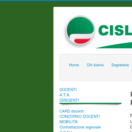
Home
Chi siamo
Segreteria
DOCENTI
A.T.A.
DIRIGENTI
CARD docenti
CONCORSO DOCENTI
MOBILITA'
Contrattazione regionale