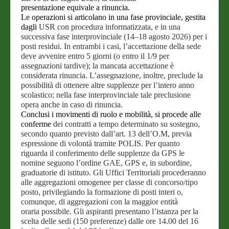
presentazione equivale a rinuncia.
Le operazioni si articolano in una fase provinciale, gestita
dagli
USR con procedura informatizzata, e in una
successiva fase
interprovinciale (14–18 agosto 2026) per i
posti residui. In
entrambi i casi, l’accettazione della sede
deve avvenire entro 5
giorni (o entro il 1/9 per
assegnazioni tardive); la mancata
accettazione è
considerata rinuncia. L’assegnazione, inoltre,
preclude la
possibilità di ottenere altre supplenze per l’intero
anno
scolastico; nella fase interprovinciale tale preclusione
opera
anche in caso di rinuncia.
Conclusi i movimenti di ruolo e mobilità, si procede alle
conferme
dei contratti a tempo determinato su sostegno,
secondo quanto
previsto dall’art. 13 dell’O.M, previa
espressione di volontà
tramite POLIS.
Per quanto
riguarda il conferimento delle supplenze da GPS le
nomine
seguono l’ordine GAE, GPS e, in subordine,
graduatorie di istituto.
Gli Uffici Territoriali procederanno
alle aggregazioni omogenee per
classe di concorso/tipo
posto, privilegiando la formazione di posti
interi o,
comunque, di aggregazioni con la maggior entità
oraria
possibile. Gli aspiranti presentano l’istanza per la
scelta delle
sedi (150 preferenze) dalle ore 14.00 del 16