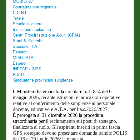
MOBILITA'
Contrattazione regionale
C.C.N.L
Tutele
Scuole all'estero
Inclusione scolastica
Centri Prov.li Istruzione Adulti (CPIA)
Studi & Ricerche
Speciale TFA
Pensioni
MIM e ATP
Espero
INPDAP / INPS
R.S.U.
Graduatorie provinciali supplenze
Il Ministero ha emanato la circolare n. 11814 del 6
maggio 2026,
recante istruzioni e indicazioni operative
relative al conferimento
delle supplenze al personale
docente, educativo e A.T.A. per
l’a.s.2026/2027.
È prorogata al 31 dicembre 2026 la procedura
straordinaria per il
reclutamento sui posti di sostegno,
finalizzata al ruolo. Gli
aspiranti inseriti in prima fascia
GPS sostegno devono presentare
domanda tramite POLIS
dal 16 al 29 luglio 2026; la mancata