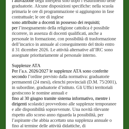
l’attivazione
degli interpelli solo dopo l’esaurimento delle
graduatorie.
Alcune disposizioni specifiche: nella scuola
primaria le ore di
programmazione si aggiungono in fase
contrattuale; le ore di inglese
sono attribuite a docenti in possesso dei requisiti;
per
l’insegnamento della religione cattolica è possibile
ricorrere, in
assenza di docenti qualificati, anche a
personale in formazione, con
possibilità di trasformazione
dell’incarico in annuale al
conseguimento del titolo entro
il 31 dicembre 2026. Le attività
alternative all’IRC sono
assegnate prioritariamente al personale
interno.
Supplenze ATA
Per l’a.s. 2026/2027 le supplenze ATA sono conferite
secondo
l’ordine previsto dalla normativa: graduatorie
permanenti (24
mesi), elenchi provinciali (D.M. 75/2001),
in subordine, graduatorie
d’istituto. Gli Uffici territoriali
gestiscono le nomine annuali e
fino al 30 giugno tramite sistema informativo, mentre i
dirigenti
scolastici provvedono alle supplenze temporanee
e alle disponibilità
sopravvenute.
Una novità rilevante
rispetto allo scorso anno riguarda la
possibilità, per
l’aspirante che abbia accettato una supplenza
annuale o
fino al termine delle attività didattiche, di