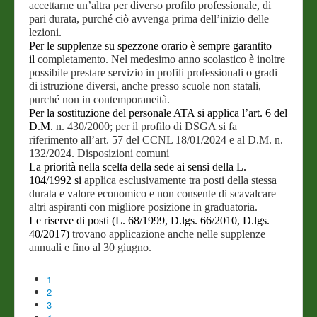
accettarne
un’altra per diverso profilo professionale, di
pari durata, purché
ciò avvenga prima dell’inizio delle
lezioni.
Per le supplenze su spezzone orario è sempre garantito
il
completamento. Nel medesimo anno scolastico è inoltre
possibile
prestare servizio in profili professionali o gradi
di istruzione
diversi, anche presso scuole non statali,
purché non in
contemporaneità.
Per la sostituzione del personale ATA si applica l’art. 6 del
D.M.
n. 430/2000; per il profilo di DSGA si fa
riferimento all’art. 57
del CCNL 18/01/2024 e al D.M. n.
132/2024.
Disposizioni comuni
La priorità nella scelta della sede ai sensi della L.
104/1992 si
applica esclusivamente tra posti della stessa
durata e valore
economico e non consente di scavalcare
altri aspiranti con migliore
posizione in graduatoria.
Le riserve di posti (L. 68/1999, D.lgs. 66/2010, D.lgs.
40/2017)
trovano applicazione anche nelle supplenze
annuali e fino al 30
giugno.
1
2
3