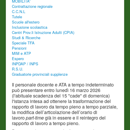
MOBILITA'
Contrattazione regionale
C.C.N.L
Tutele
Scuole all'estero
Inclusione scolastica
Centri Prov.li Istruzione Adulti (CPIA)
Studi & Ricerche
Speciale TFA
Pensioni
MIM e ATP
Espero
INPDAP / INPS
R.S.U.
Graduatorie provinciali supplenze
Il personale docente e ATA a tempo indeterminato
può presentare entro lunedì 16 marzo 2026
(l'abituale scadenza del 15 "cade" di domenica)
l'istanza intesa ad ottenere la trasformazione del
rapporto di lavoro da tempo pieno a tempo parziale,
la modifica dell’articolazione dell’orario di
lavoro
part-time
già in essere e il reintegro del
rapporto di lavoro a tempo pieno.