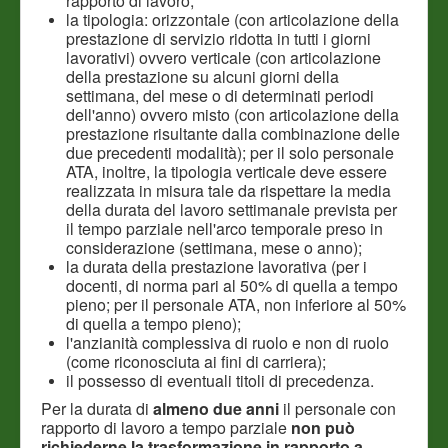
rapporto di lavoro;
la tipologia: orizzontale (con articolazione della
prestazione di servizio ridotta in tutti i giorni
lavorativi) ovvero verticale (con articolazione
della prestazione su alcuni giorni della
settimana, del mese o di determinati periodi
dell'anno) ovvero misto (con articolazione della
prestazione risultante dalla combinazione delle
due precedenti modalità); per il solo personale
ATA, inoltre, la tipologia verticale deve essere
realizzata in misura tale da rispettare la media
della durata del lavoro settimanale prevista per
il tempo parziale nell'arco temporale preso in
considerazione (settimana, mese o anno);
la durata della prestazione lavorativa (per i
docenti, di norma pari al 50% di quella a tempo
pieno; per il personale ATA, non inferiore al 50%
di quella a tempo pieno);
l'anzianità complessiva di ruolo e non di ruolo
(come riconosciuta ai fini di carriera);
il possesso di eventuali titoli di precedenza.
Per la durata di
almeno due anni
il personale con
rapporto di lavoro a tempo parziale
non può
richiederne la trasformazione in rapporto a