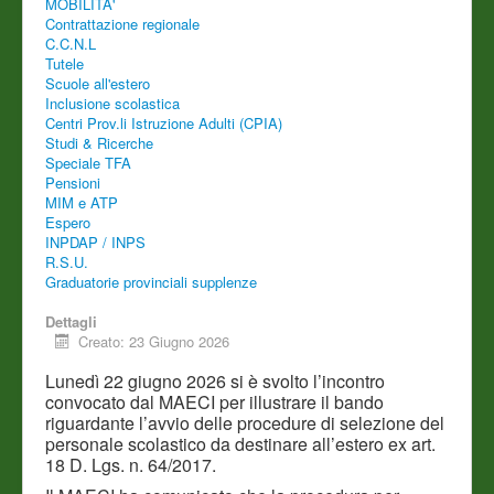
MOBILITA'
Contrattazione regionale
C.C.N.L
Tutele
Scuole all'estero
Inclusione scolastica
Centri Prov.li Istruzione Adulti (CPIA)
Studi & Ricerche
Speciale TFA
Pensioni
MIM e ATP
Espero
INPDAP / INPS
R.S.U.
Graduatorie provinciali supplenze
Dettagli
Creato: 23 Giugno 2026
Lunedì 22 giugno 2026 si è svolto l’incontro
convocato dal MAECI per illustrare il bando
riguardante l’avvio delle procedure di selezione del
personale scolastico da destinare all’estero ex art.
18 D. Lgs. n. 64/2017.