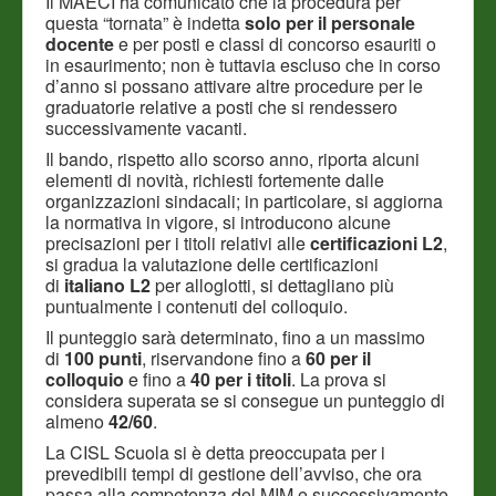
Il MAECI ha comunicato che la procedura per
questa “tornata” è indetta
solo per il personale
docente
e per posti e classi di concorso esauriti o
in esaurimento; non è tuttavia escluso che in corso
d’anno si possano attivare altre procedure per le
graduatorie relative a posti che si rendessero
successivamente vacanti.
Il bando, rispetto allo scorso anno, riporta alcuni
elementi di novità, richiesti fortemente dalle
organizzazioni sindacali; in particolare, si aggiorna
la normativa in vigore, si introducono alcune
precisazioni per i titoli relativi alle
certificazioni L2
,
si gradua la valutazione delle certificazioni
di
italiano L2
per alloglotti, si dettagliano più
puntualmente i contenuti del colloquio.
Il punteggio sarà determinato, fino a un massimo
di
100 punti
, riservandone fino a
60 per il
colloquio
e fino a
40 per i titoli
. La prova si
considera superata se si consegue un punteggio di
almeno
42/60
.
La CISL Scuola si è detta preoccupata per i
prevedibili tempi di gestione dell’avviso, che ora
passa alla competenza del MIM e successivamente