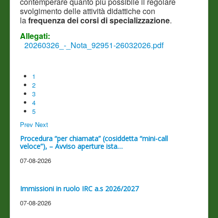
contemperare quanto più possibile il regolare
svolgimento delle attività didattiche con
la
frequenza dei corsi di specializzazione
.
Allegati:
20260326_-_Nota_92951-26032026.pdf
1
2
3
4
5
Prev
Next
Procedura “per chiamata” (cosiddetta “mini-call
veloce”), – Avviso aperture ista…
07-08-2026
Immissioni in ruolo IRC a.s 2026/2027
07-08-2026