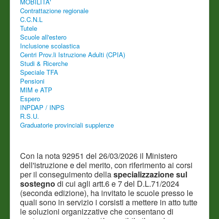
MOBILITA'
Contrattazione regionale
C.C.N.L
Tutele
Scuole all'estero
Inclusione scolastica
Centri Prov.li Istruzione Adulti (CPIA)
Studi & Ricerche
Speciale TFA
Pensioni
MIM e ATP
Espero
INPDAP / INPS
R.S.U.
Graduatorie provinciali supplenze
Con la nota 92951 del 26/03/2026 il Ministero
dell'istruzione e del merito, con riferimento ai corsi
per il conseguimento della
specializzazione sul
sostegno
di cui agli artt.6 e 7 del D.L.71/2024
(seconda edizione), ha invitato le scuole presso le
quali sono in servizio i corsisti a mettere in atto tutte
le soluzioni organizzative che consentano di