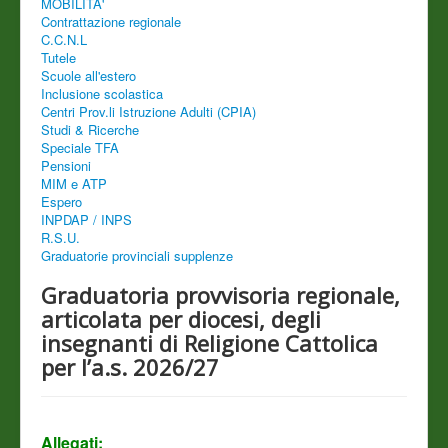
MOBILITA'
Contrattazione regionale
C.C.N.L
Tutele
Scuole all'estero
Inclusione scolastica
Centri Prov.li Istruzione Adulti (CPIA)
Studi & Ricerche
Speciale TFA
Pensioni
MIM e ATP
Espero
INPDAP / INPS
R.S.U.
Graduatorie provinciali supplenze
Graduatoria provvisoria regionale,
articolata per diocesi, degli
insegnanti di Religione Cattolica
per l’a.s. 2026/27
Allegati: