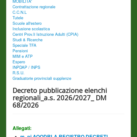
MOBILITA'
Contrattazione regionale
C.C.N.L
Tutele
Scuole all'estero
Inclusione scolastica
Centri Prov.li Istruzione Adulti (CPIA)
Studi & Ricerche
Speciale TFA
Pensioni
MIM e ATP
Espero
INPDAP / INPS
R.S.U.
Graduatorie provinciali supplenze
Decreto pubblicazione elenchi
regionali_a.s. 2026/2027_ DM
68/2026
Allegati:
m_pi.AOODRLA.REGISTRO DECRETI