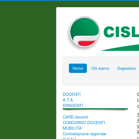
Home
Chi siamo
Segreteria
DOCENTI
A.T.A.
DIRIGENTI
CARD docenti
CONCORSO DOCENTI
MOBILITA'
Contrattazione regionale