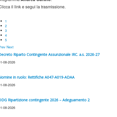
Clicca il link e segui la trasmissione.
1
2
3
4
5
Prev
Next
Decreto Riparto Contingente Assunzionale IRC. a.s. 2026-27
01-08-2026
Nomine in ruolo: Rettifiche A047-A019-ADAA
01-08-2026
DDG Ripartizione contingente 2026 – Adeguamento 2
01-08-2026