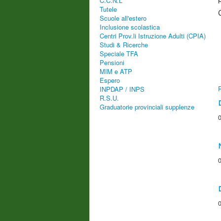
C.C.N.L
Tutele
Scuole all'estero
Inclusione scolastica
Centri Prov.li Istruzione Adulti (CPIA)
Studi & Ricerche
Speciale TFA
Pensioni
MIM e ATP
Espero
INPDAP / INPS
R.S.U.
Graduatorie provinciali supplenze