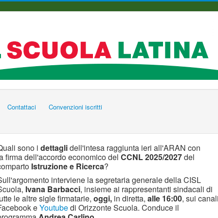
Contattaci
Convenzioni iscritti
Quali sono i
dettagli
dell'intesa raggiunta ieri all'ARAN con
la firma dell'accordo economico del
CCNL 2025/2027
del
comparto
Istruzione e Ricerca
?
Sull'argomento interviene la segretaria generale della CISL
Scuola,
Ivana Barbacci
, insieme ai rappresentanti sindacali di
tutte le altre sigle firmatarie,
oggi,
in diretta,
alle 16:00
, sui canal
Facebook e
Youtube
di Orizzonte Scuola. Conduce il
programma
Andrea Carlino
.