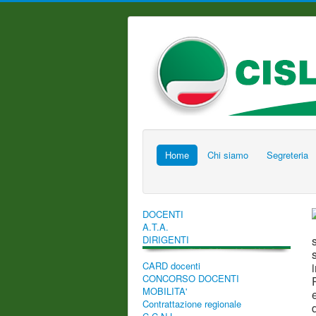
Home
Chi siamo
Segreteria
DOCENTI
A.T.A.
DIRIGENTI
CARD docenti
CONCORSO DOCENTI
MOBILITA'
Contrattazione regionale