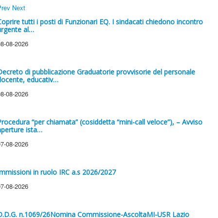
Prev
Next
Coprire tutti i posti di Funzionari EQ. I sindacati chiedono incontro
urgente al…
08-08-2026
Decreto di pubblicazione Graduatorie provvisorie del personale
docente, educativ…
08-08-2026
Procedura “per chiamata” (cosiddetta “mini-call veloce”), – Avviso
aperture ista…
07-08-2026
Immissioni in ruolo IRC a.s 2026/2027
07-08-2026
D.D.G. n.1069/26Nomina Commissione-AscoltaMI-USR Lazio