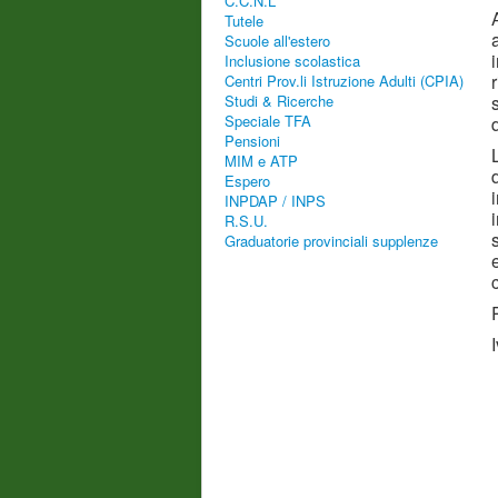
C.C.N.L
Tutele
Scuole all'estero
Inclusione scolastica
Centri Prov.li Istruzione Adulti (CPIA)
Studi & Ricerche
Speciale TFA
Pensioni
MIM e ATP
Espero
INPDAP / INPS
R.S.U.
Graduatorie provinciali supplenze