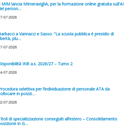
Il MIM lancia MImeraviglIA, per la formazione online gratuita sull'AI
del person…
27-07-2026
Barbacci a Vannacci e Sasso: "La scuola pubblica è presidio di
ibertà, plu…
27-07-2026
Disponibilità INR a.s. 2026/27 – Turno 2
24-07-2026
Procedura selettiva per l’individuazione di personale ATA da
collocare in posizi…
22-07-2026
Titoli di specializzazione conseguiti all’estero – Consolidamento
posizione in G…