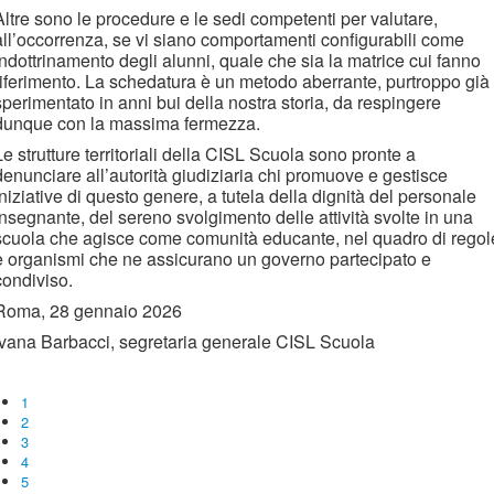
Altre sono le procedure e le sedi competenti per valutare,
all’occorrenza, se vi siano comportamenti configurabili come
indottrinamento degli alunni, quale che sia la matrice cui fanno
riferimento. La schedatura è un metodo aberrante, purtroppo già
sperimentato in anni bui della nostra storia, da respingere
dunque con la massima fermezza.
Le strutture territoriali della CISL Scuola sono pronte a
denunciare all’autorità giudiziaria chi promuove e gestisce
iniziative di questo genere, a tutela della dignità del personale
insegnante, del sereno svolgimento delle attività svolte in una
scuola che agisce come comunità educante, nel quadro di regol
e organismi che ne assicurano un governo partecipato e
condiviso.
Roma, 28 gennaio 2026
Ivana Barbacci, segretaria generale CISL Scuola
1
2
3
4
5