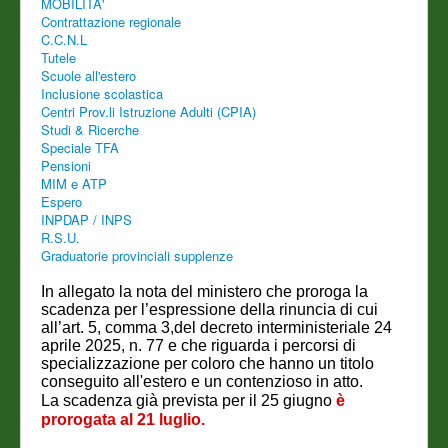
MOBILITA'
Contrattazione regionale
C.C.N.L
Tutele
Scuole all'estero
Inclusione scolastica
Centri Prov.li Istruzione Adulti (CPIA)
Studi & Ricerche
Speciale TFA
Pensioni
MIM e ATP
Espero
INPDAP / INPS
R.S.U.
Graduatorie provinciali supplenze
In allegato la nota del ministero che proroga la
scadenza per l’espressione della rinuncia di cui
all’art. 5, comma 3,del decreto interministeriale 24
aprile 2025, n. 77 e che riguarda i percorsi di
specializzazione per coloro che hanno un titolo
conseguito all'estero e un contenzioso in atto.
La scadenza già prevista per il 25 giugno
è
prorogata al 21 luglio.