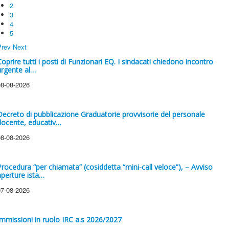
2
3
4
5
Prev
Next
Coprire tutti i posti di Funzionari EQ. I sindacati chiedono incontro
urgente al…
08-08-2026
Decreto di pubblicazione Graduatorie provvisorie del personale
docente, educativ…
08-08-2026
Procedura “per chiamata” (cosiddetta “mini-call veloce”), – Avviso
aperture ista…
07-08-2026
Immissioni in ruolo IRC a.s 2026/2027