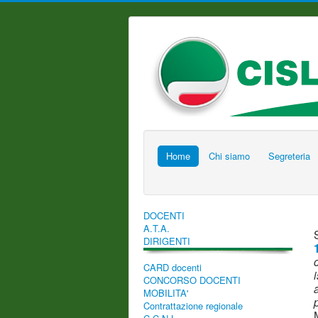
Home
Chi siamo
Segreteria
DOCENTI
A.T.A.
DIRIGENTI
CARD docenti
CONCORSO DOCENTI
MOBILITA'
Contrattazione regionale