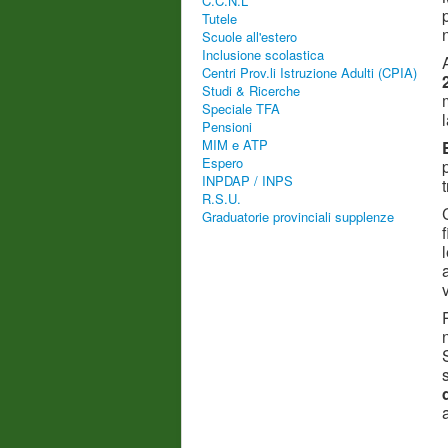
C.C.N.L
Tutele
Scuole all'estero
Inclusione scolastica
Centri Prov.li Istruzione Adulti (CPIA)
Studi & Ricerche
Speciale TFA
Pensioni
MIM e ATP
Espero
INPDAP / INPS
R.S.U.
Graduatorie provinciali supplenze