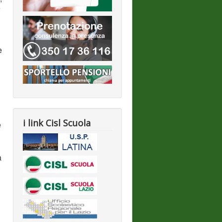
e
e
i link Cisl Scuola
e
a
.