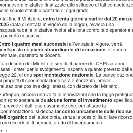
promuoverà iniziative finalizzate allo sviluppo di tali competenz
nelle scuole statali e paritarie di ogni grado.
A tal fine il Ministero,
entro trenta giorni a partire dal 20 marzo
2025
(data di entrata in vigore della legge), avvierà una
mappatura delle iniziative rivolte alla lotta contro la dispersione 
la povertà educativa.
Entro i quattro mesi successivi
all’entrata in vigore, verrà
predisposto un
piano straordinario di formazione
, di durata
triennale, destinato ai docenti.
Con decreto del Ministro e sentito il parere del CSPI saranno
fissati i criteri per lo svolgimento, rispetto a quanto previsto dalla
legge 22, di una
sperimentazione nazionale
. La partecipazion
ai progetti di sperimentazione sarà autorizzata, previa
valutazione positiva degli stessi, con decreto del Ministro.
Purtroppo, ancora una volta le innovazioni che la legge prefigur
non sono sostenute da
alcuna forma di investimento
specifico
Si prevede infatti espressamente che, per attuare la
sperimentazione, si debba
far conto unicamente sulle risorse
dell’organico
dell’autonomia, senza la possibilità di fare ricorso
a ore eccedenti il normale orario di insegnamento.
1