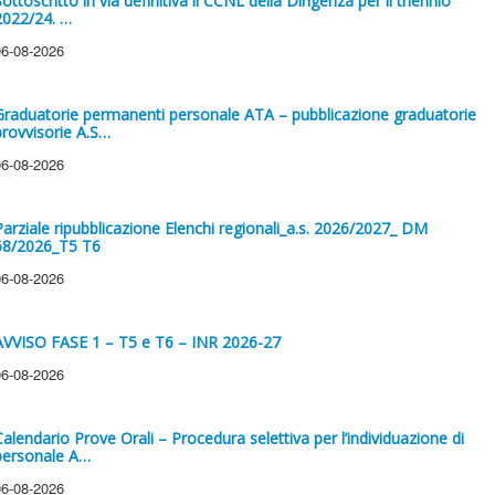
ottoscritto in via definitiva il CCNL della Dirigenza per il triennio
2022/24. …
06-08-2026
Graduatorie permanenti personale ATA – pubblicazione graduatorie
provvisorie A.S…
06-08-2026
Parziale ripubblicazione Elenchi regionali_a.s. 2026/2027_ DM
68/2026_T5 T6
06-08-2026
AVVISO FASE 1 – T5 e T6 – INR 2026-27
06-08-2026
Calendario Prove Orali – Procedura selettiva per l’individuazione di
personale A…
06-08-2026