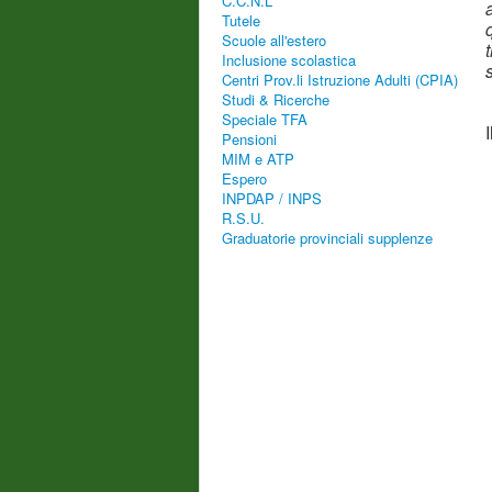
C.C.N.L
Tutele
Scuole all'estero
Inclusione scolastica
Centri Prov.li Istruzione Adulti (CPIA)
Studi & Ricerche
Speciale TFA
Pensioni
MIM e ATP
Espero
INPDAP / INPS
R.S.U.
Graduatorie provinciali supplenze