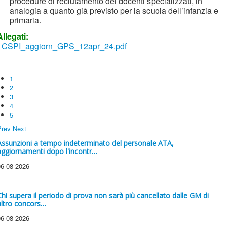
procedure di reclutamento dei docenti specializzati, in
analogia a quanto già previsto per la scuola dell’infanzia e
primaria.
Allegati:
CSPI_aggiorn_GPS_12apr_24.pdf
1
2
3
4
5
Prev
Next
Assunzioni a tempo indeterminato del personale ATA,
aggiornamenti dopo l'incontr…
06-08-2026
Chi supera il periodo di prova non sarà più cancellato dalle GM di
altro concors…
06-08-2026