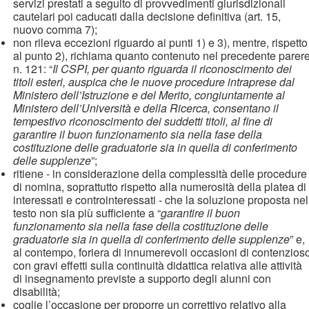
servizi prestati a seguito di provvedimenti giurisdizionali
cautelari poi caducati dalla decisione definitiva (art. 15,
nuovo comma 7);
non rileva eccezioni riguardo ai punti 1) e 3), mentre, rispetto
al punto 2), richiama quanto contenuto nel precedente parer
n. 121: “
Il CSPI, per quanto riguarda il riconoscimento dei
titoli esteri, auspica che le nuove procedure intraprese dal
Ministero dell’Istruzione e del Merito, congiuntamente al
Ministero dell’Università e della Ricerca, consentano il
tempestivo riconoscimento dei suddetti titoli, al fine di
garantire il buon funzionamento sia nella fase della
costituzione delle graduatorie sia in quella di conferimento
delle supplenze
”;
ritiene - in considerazione della complessità delle procedure
di nomina, soprattutto rispetto alla numerosità della platea di
interessati e controinteressati - che la soluzione proposta nel
testo non sia più sufficiente a “
garantire il buon
funzionamento sia nella fase della costituzione delle
graduatorie sia in quella di conferimento delle supplenze
” e,
al contempo, foriera di innumerevoli occasioni di contenzios
con gravi effetti sulla continuità didattica relativa alle attività
di insegnamento previste a supporto degli alunni con
disabilità;
coglie l’occasione per proporre un correttivo relativo alla