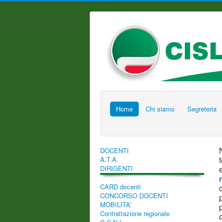
Home
Chi siamo
Segreteria
DOCENTI
A.T.A.
DIRIGENTI
CARD docenti
CONCORSO DOCENTI
MOBILITA'
Contrattazione regionale