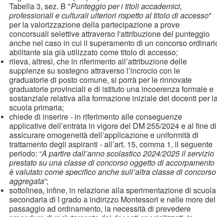
Tabella 3, sez. B "
Punteggio per i titoli accademici,
professionali e culturali ulteriori rispetto al titolo di accesso
"
per la valorizzazione della partecipazione a prove
concorsuali selettive attraverso l'attribuzione del punteggio
anche nel caso in cui il superamento di un concorso ordinari
abilitante sia già utilizzato come titolo di accesso;
rileva, altresì, che in riferimento all’attribuzione delle
supplenze su sostegno attraverso l’incrocio con le
graduatorie di posto comune, si porrà per le rinnovate
graduatorie provinciali e di istituto una incoerenza formale e
sostanziale relativa alla formazione iniziale dei docenti per l
scuola primaria;
chiede di inserire - in riferimento alle conseguenze
applicative dell’entrata in vigore del DM 255/2024 e al fine di
assicurare omogeneità dell’applicazione e uniformità di
trattamento degli aspiranti - all’art. 15, comma 1, il seguente
periodo: “
A partire dall’anno scolastico 2024/2025 il servizio
prestato su una classe di concorso oggetto di accorpamento
è valutato come specifico anche sull’altra classe di concorso
aggregata
”;
sottolinea, infine, in relazione alla sperimentazione di scuola
secondaria di I grado a indirizzo Montessori e nelle more del
passaggio ad ordinamento, la necessità di prevedere