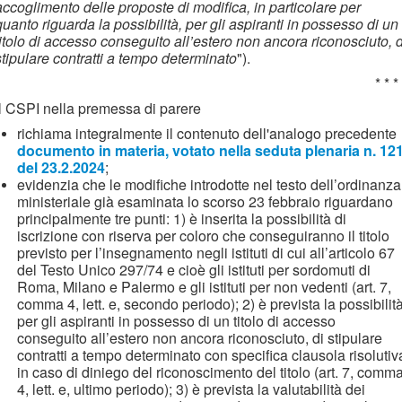
accoglimento delle proposte di modifica, in particolare per
quanto riguarda la possibilità, per gli aspiranti in possesso di un
titolo di accesso conseguito all’estero non ancora riconosciuto, d
stipulare contratti a tempo determinato
").
* * *
Il CSPI nella premessa di parere
richiama integralmente il contenuto dell'analogo precedente
documento in materia, votato nella seduta plenaria n. 12
del 23.2.2024
;
evidenzia che le modifiche introdotte nel testo dell’ordinanza
ministeriale già esaminata lo scorso 23 febbraio riguardano
principalmente tre punti: 1) è inserita la possibilità di
iscrizione con riserva per coloro che conseguiranno il titolo
previsto per l’insegnamento negli istituti di cui all’articolo 67
del Testo Unico 297/74 e cioè gli istituti per sordomuti di
Roma, Milano e Palermo e gli istituti per non vedenti (art. 7,
comma 4, lett. e, secondo periodo); 2) è prevista la possibilità
per gli aspiranti in possesso di un titolo di accesso
conseguito all’estero non ancora riconosciuto, di stipulare
contratti a tempo determinato con specifica clausola risolutiv
in caso di diniego del riconoscimento del titolo (art. 7, comm
4, lett. e, ultimo periodo); 3) è prevista la valutabilità dei