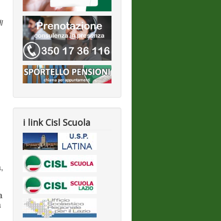
i
1
i link Cisl Scuola
,
a
a