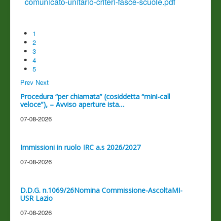
comunicato-unitario-criteri-fasce-scuole.pdf
1
2
3
4
5
Prev
Next
Procedura “per chiamata” (cosiddetta “mini-call
veloce”), – Avviso aperture ista…
07-08-2026
Immissioni in ruolo IRC a.s 2026/2027
07-08-2026
D.D.G. n.1069/26Nomina Commissione-AscoltaMI-
USR Lazio
07-08-2026