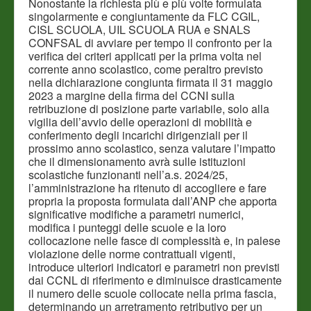
Nonostante la richiesta più e più volte formulata
singolarmente e congiuntamente da FLC CGIL,
CISL SCUOLA, UIL SCUOLA RUA e SNALS
CONFSAL di avviare per tempo il confronto per la
verifica dei criteri applicati per la prima volta nel
corrente anno scolastico, come peraltro previsto
nella dichiarazione congiunta firmata il 31 maggio
2023 a margine della firma del CCNI sulla
retribuzione di posizione parte variabile, solo alla
vigilia dell’avvio delle operazioni di mobilità e
conferimento degli incarichi dirigenziali per il
prossimo anno scolastico, senza valutare l’impatto
che il dimensionamento avrà sulle istituzioni
scolastiche funzionanti nell’a.s. 2024/25,
l’amministrazione ha ritenuto di accogliere e fare
propria la proposta formulata dall’ANP che apporta
significative modifiche a parametri numerici,
modifica i punteggi delle scuole e la loro
collocazione nelle fasce di complessità e, in palese
violazione delle norme contrattuali vigenti,
introduce ulteriori indicatori e parametri non previsti
dai CCNL di riferimento e diminuisce drasticamente
il numero delle scuole collocate nella prima fascia,
determinando un arretramento retributivo per un