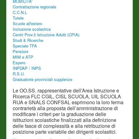
MOBILITA'
Contrattazione regionale
C.C.N.L
Tutele
Scuole all'estero
Inclusione scolastica
Centri Prov.li Istruzione Adulti (CPIA)
Studi & Ricerche
Speciale TFA
Pensioni
MIM e ATP
Espero
INPDAP / INPS
R.S.U.
Graduatorie provinciali supplenze
Le OO.SS. rappresentative dell’Area Istruzione e
Ricerca FLC CGIL, CISL SCUOLA, UIL SCUOLA
RUA e SNALS CONFSAL esprimono la loro ferma
contrarietà alla proposta dell’amministrazione di
modificare i criteri per la graduazione delle
istituzioni scolastiche finalizzati alla definizione
delle fasce di complessità e alla retribuzione di
posizione parte variabile dei dirigenti scolastici.