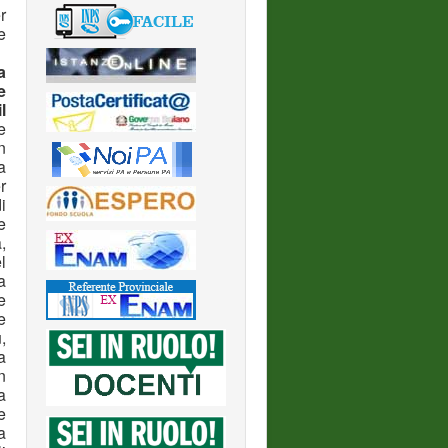
r
e
a
e
l
e
n
a
r
i
e
,
l
a
e
e
,
a
n
a
e
a