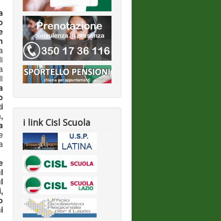
a
o
e
n
a
i
a
i
a
o
i
,
i link Cisl Scuola
a
e
a
e
l
l
,
o
i