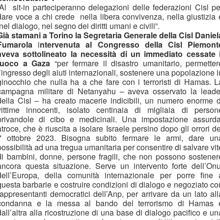
“Al sit-in parteciperanno delegazioni delle federazioni Cisl pe
dare voce a chi crede nella libera convivenza, nella giustizia 
nel dialogo, nel segno dei diritti umani e civili”.
Già stamani a Torino la
Segretaria Generale della Cisl Daniel
Fumarola
i
ntervenuta al Congresso della Cisl Piemont
aveva sottolineato la necessità di un immediato cessate i
fuoco a Gaza
“per fermare il disastro umanitario, permetter
l’ingresso degli aiuti internazionali, sostenere una popolazione i
ginocchio che nulla ha a che fare con i terroristi di Hamas. L
campagna militare di Netanyahu – aveva osservato la leade
della Cisl – ha creato macerie indicibili, un numero enorme d
vittime innocenti, isolato centinaia di migliaia di person
privandole di cibo e medicinali. Una impostazione assurda
atroce, che è riuscita a isolare Israele persino dopo gli orrori de
7 ottobre 2023. Bisogna subito fermare le armi, dare un
possibilità ad una tregua umanitaria per consentire di salvare vit
di bambini, donne, persone fragili, che non possono sostener
ancora questa situazione. Serve un intervento forte dell’Onu
dell’Europa, della comunità internazionale per porre fine 
questa barbarie e costruire condizioni di dialogo e negoziato co
rappresentanti democratici dell’Anp, per arrivare da un lato all
condanna e la messa al bando del terrorismo di Hamas 
dall’altra alla ricostruzione di una base di dialogo pacifico e un