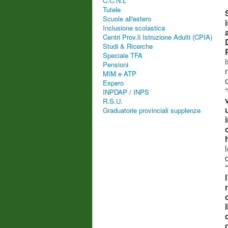
C.C.N.L
Tutele
Scuole all'estero
Inclusione scolastica
Centri Prov.li Istruzione Adulti (CPIA)
Studi & Ricerche
Speciale TFA
Pensioni
MIM e ATP
Espero
INPDAP / INPS
R.S.U.
Graduatorie provinciali supplenze