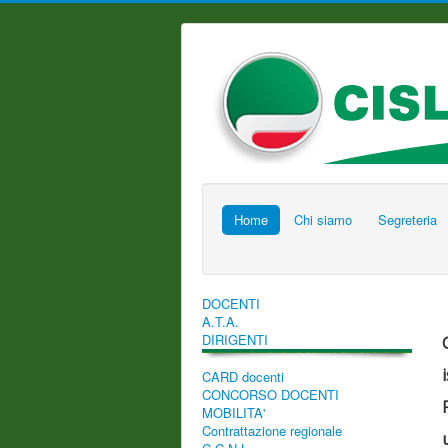
Home
Chi siamo
Segreteria
DOCENTI
A.T.A.
DIRIGENTI
CARD docenti
CONCORSO DOCENTI
MOBILITA'
Contrattazione regionale