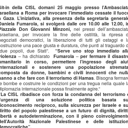
Sit-in della CISL domani 25 maggio presso l’Ambasciat
israeliana a Roma per invocare l’immediato cessate il fuoc
a Gaza
.
L’iniziativa, alla presenza della segretaria general
Daniela Fumarola, si svolgerà dalle ore 10.00 alle 12.00, i
Piazzale Don Giovanni Minzoni,
nei pressi dell’ambasciat
israeliana, per invocare la fine delle ostilità, la ripresa d
negoziati democratici, la liberazione di tutti gli ostaggi e l
costruzione una pace giusta e duratura, che punti al traguardo d
“due popoli, due Stati”.
“Serve uno stop immediato all
violenza
– ha dichiarato
Fumarola
–
per fermare il disastr
umanitario in corso, permettere l’ingresso degli aiut
internazionali e sostenere una popolazione stremata
composta da donne, bambini e civili innocenti che null
hanno a che fare con il terrorismo di Hamas
. Bisogna fermar
le bombe e costruire le condizioni per una tregua nella quale l
diplomazia internazionale possa finalmente agire.”
“La CISL ribadisce con forza la condanna del terrorismo 
l’urgenza di una soluzione politica basata su
riconoscimento reciproco, sulla sicurezza per Israele e su
diritto del popolo palestinese a un futuro di dignità, diritti
libertà e autodeterminazione, con il pieno coinvolgiment
dell’Autorità Nazionale Palestinese e delle istituzion
democratiche”.