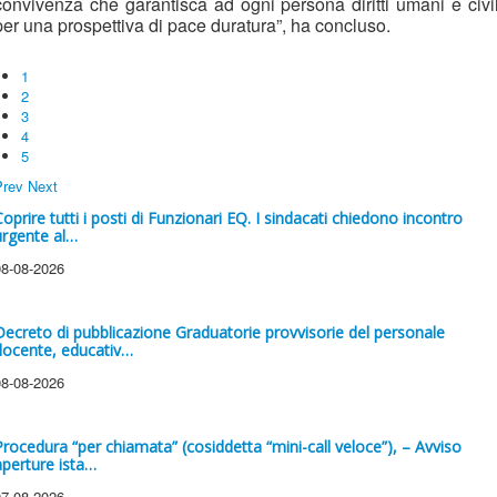
convivenza che garantisca ad ogni persona diritti umani e civil
per una prospettiva di pace duratura”, ha concluso.
1
2
3
4
5
Prev
Next
Coprire tutti i posti di Funzionari EQ. I sindacati chiedono incontro
urgente al…
08-08-2026
Decreto di pubblicazione Graduatorie provvisorie del personale
docente, educativ…
08-08-2026
Procedura “per chiamata” (cosiddetta “mini-call veloce”), – Avviso
aperture ista…
07-08-2026