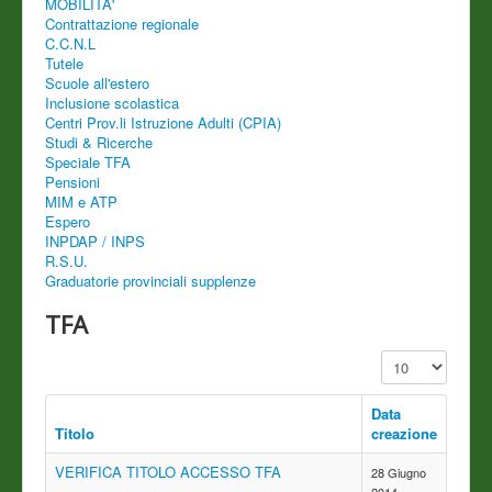
MOBILITA'
Contrattazione regionale
C.C.N.L
Tutele
Scuole all'estero
Inclusione scolastica
Centri Prov.li Istruzione Adulti (CPIA)
Studi & Ricerche
Speciale TFA
Pensioni
MIM e ATP
Espero
INPDAP / INPS
R.S.U.
Graduatorie provinciali supplenze
TFA
Visualizza n.
Data
Titolo
creazione
VERIFICA TITOLO ACCESSO TFA
28 Giugno