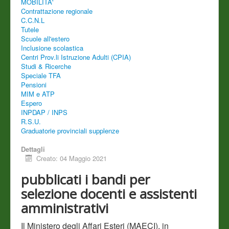
MOBILITA'
Contrattazione regionale
C.C.N.L
Tutele
Scuole all'estero
Inclusione scolastica
Centri Prov.li Istruzione Adulti (CPIA)
Studi & Ricerche
Speciale TFA
Pensioni
MIM e ATP
Espero
INPDAP / INPS
R.S.U.
Graduatorie provinciali supplenze
Dettagli
Creato: 04 Maggio 2021
pubblicati i bandi per
selezione docenti e assistenti
amministrativi
Il Ministero degli Affari Esteri (MAECI), in