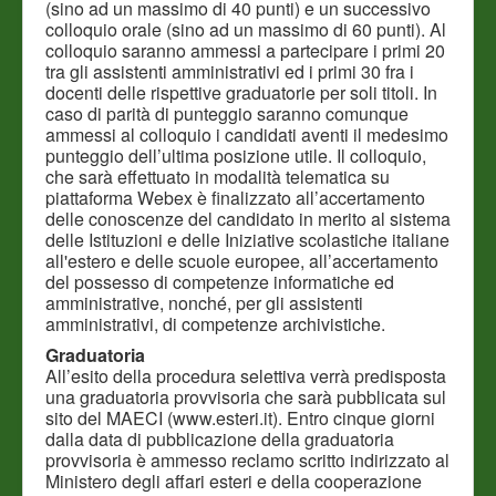
(sino ad un massimo di 40 punti) e un successivo
colloquio orale (sino ad un massimo di 60 punti). Al
colloquio saranno ammessi a partecipare i primi 20
tra gli assistenti amministrativi ed i primi 30 fra i
docenti delle rispettive graduatorie per soli titoli. In
caso di parità di punteggio saranno comunque
ammessi al colloquio i candidati aventi il medesimo
punteggio dell’ultima posizione utile. Il colloquio,
che sarà effettuato in modalità telematica su
piattaforma Webex è finalizzato all’accertamento
delle conoscenze del candidato in merito al sistema
delle Istituzioni e delle Iniziative scolastiche italiane
all'estero e delle scuole europee, all’accertamento
del possesso di competenze informatiche ed
amministrative, nonché, per gli assistenti
amministrativi, di competenze archivistiche.
Graduatoria
All’esito della procedura selettiva verrà predisposta
una graduatoria provvisoria che sarà pubblicata sul
sito del MAECI (www.esteri.it). Entro cinque giorni
dalla data di pubblicazione della graduatoria
provvisoria è ammesso reclamo scritto indirizzato al
Ministero degli affari esteri e della cooperazione