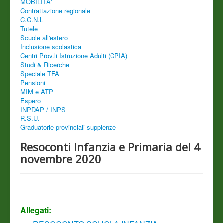
MOBILITA'
Contrattazione regionale
C.C.N.L
Tutele
Scuole all'estero
Inclusione scolastica
Centri Prov.li Istruzione Adulti (CPIA)
Studi & Ricerche
Speciale TFA
Pensioni
MIM e ATP
Espero
INPDAP / INPS
R.S.U.
Graduatorie provinciali supplenze
Resoconti Infanzia e Primaria del 4
novembre 2020
Allegati: