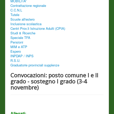
MOBILITA'
Contrattazione regionale
C.C.N.L
Tutele
Scuole all'estero
Inclusione scolastica
Centri Prov.li Istruzione Adulti (CPIA)
Studi & Ricerche
Speciale TFA
Pensioni
MIM e ATP
Espero
INPDAP / INPS
R.S.U.
Graduatorie provinciali supplenze
Convocazioni: posto comune I e II
grado - sostegno I grado (3-4
novembre)
Allegati: