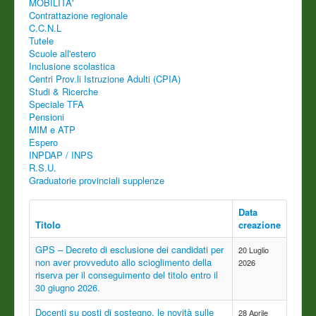
MOBILITA'
Contrattazione regionale
C.C.N.L
Tutele
Scuole all'estero
Inclusione scolastica
Centri Prov.li Istruzione Adulti (CPIA)
Studi & Ricerche
Speciale TFA
Pensioni
MIM e ATP
Espero
INPDAP / INPS
R.S.U.
Graduatorie provinciali supplenze
Data
Titolo
creazione
GPS – Decreto di esclusione dei candidati per
20 Luglio
non aver provveduto allo scioglimento della
2026
riserva per il conseguimento del titolo entro il
30 giugno 2026.
Docenti su posti di sostegno, le novità sulle
28 Aprile