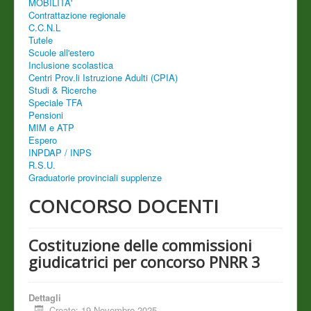
MOBILITA'
Contrattazione regionale
C.C.N.L
Tutele
Scuole all'estero
Inclusione scolastica
Centri Prov.li Istruzione Adulti (CPIA)
Studi & Ricerche
Speciale TFA
Pensioni
MIM e ATP
Espero
INPDAP / INPS
R.S.U.
Graduatorie provinciali supplenze
CONCORSO DOCENTI
Costituzione delle commissioni
giudicatrici per concorso PNRR 3
Dettagli
Creato: 19 Novembre 2025