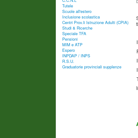
C.C.N.L
D
Tutele
Scuole all'estero
Inclusione scolastica
Centri Prov.li Istruzione Adulti (CPIA)
Studi & Ricerche
Speciale TFA
Pensioni
MIM e ATP
Espero
INPDAP / INPS
R.S.U.
Graduatorie provinciali supplenze