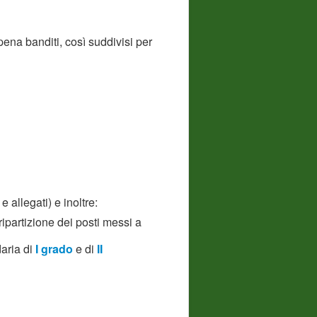
pena banditi, così suddivisi per
 allegati) e inoltre:
 ripartizione dei posti messi a
daria di
I grado
e di
II