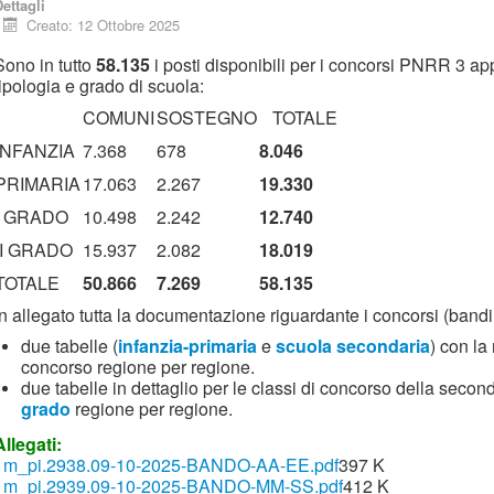
ettagli
Creato: 12 Ottobre 2025
Sono in tutto
58.135
i posti disponibili per i concorsi PNRR 3 ap
tipologia e grado di scuola:
COMUNI
SOSTEGNO
TOTALE
INFANZIA
7.368
678
8.046
PRIMARIA
17.063
2.267
19.330
I GRADO
10.498
2.242
12.740
II GRADO
15.937
2.082
18.019
TOTALE
50.866
7.269
58.135
In allegato tutta la documentazione riguardante i concorsi (bandi e
due tabelle (
infanzia-primaria
e
scuola secondaria
) con la
concorso regione per regione.
due tabelle in dettaglio per le classi di concorso della secon
grado
regione per regione.
Allegati:
m_pi.2938.09-10-2025-BANDO-AA-EE.pdf
397 K
m_pi.2939.09-10-2025-BANDO-MM-SS.pdf
412 K