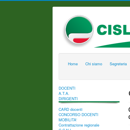
Home
Chi siamo
Segreteria
DOCENTI
A.T.A.
DIRIGENTI
CARD docenti
CONCORSO DOCENTI
MOBILITA'
Contrattazione regionale